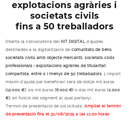
explotacions agràries i
societats civils
fins a 50 treballadors
Oberta la convocatòria del
KIT DIGITAL
d’ajudes
destinades a la digitalització de
comunitats de béns
,
societats civils amb objecte mercantil
,
societats civils
professionals
i
explotacions agràries de titularitat
compartida
,
entre 0 i menys de 50 treballadors
. L’import
màxim d’ajuda per beneficiari serà de dotze mil euros
(12.000 €)
, sis mil euros
(6.000 €)
o dos mil euros
(2.000
€)
, en funció del segment al qual pertanyi.
Termini de presentació de sol·licituds:
Ampliat el termini
de presentació fins el 31/06/2025 a las 11:00 horas