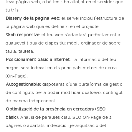
teva pàgina web, o bé tenir-ho allotjat en el servidor que
tu triïs.
Disseny de la pàgina web:
el servei inclou l’estructura de
la pàgina web que es defineixi en el projecte.
Web responsive:
el teu web s’adaptarà perfectament a
qualsevol tipus de dispositiu; mòbil, ordinador de sobre
taula, tauleta.
Posicionament bàsic a internet:
la informació del teu
negoci serà indexat en els principals motors de cerca
(On-Page).
Autogestionable:
disposaràs d’una plataforma de gestió
de continguts per a poder modificar qualsevol contingut
de manera independent.
Optimització de la presència en cercadors (SEO
bàsic
): Anàlisi de paraules clau, SEO On-Page de 2
pàgines o apartats, indexació i jerarquització del