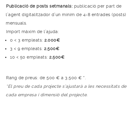
Publicació de posts setmanals:
publicació per part de
l’agent digitalitzador d’un mínim de 4-8 entrades (posts)
mensuals.
Import màxim de l’ajuda:
0 < 3 empleats:
2.000€
3 < 9 empleats:
2.500€
10 < 50 empleats:
2.500€
Rang de preus: de 500 € a 3.500 € *.
*El preu de cada projecte s’ajustarà a les necessitats de
cada empresa i dimensió del projecte.
Una agència local que crea
solucions globals; que creu i
s’emociona amb els seus
projectes