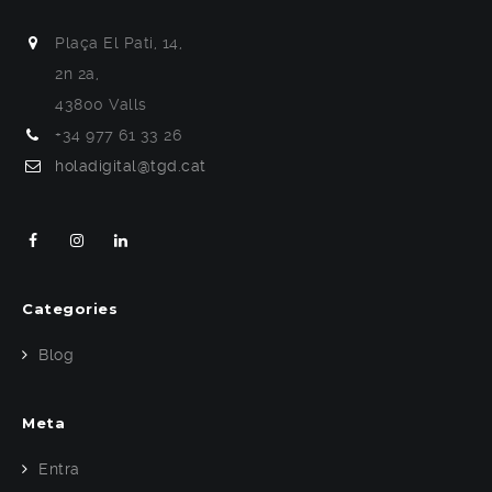
Plaça El Pati, 14,
2n 2a,
43800 Valls
+34 977 61 33 26
holadigital@tgd.cat
Categories
Blog
Meta
Entra