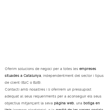
TGDigital
és una
agència de publicitat creativa i
emocional,
amb més de 30 anys d’experiència,
integrada per un equip multitasca i multiplataforma,
compromès i innovador per fer créixer el teu projecte,
que s’involucra per complet amb la teva empresa.
Ens diferencia l’experiència, l’empatia, la
professionalitat, l’exigència i el nivell de compromís
amb cadascun dels nostres clients. Som
creatius
,
directors d’art
,
dissenyadors
,
publicistes
,
webmasters
:
SOM DIGITALS.
Oferim solucions de negoci per a totes les
empreses
situades a Catalunya
, independentment del sector i tipus
de client (B2C o B2B).
Contacti amb nosaltres i li oferirem un pressupost
adequat al seus requeriments per a aconseguir els seus
objectius mitjançant la seva
pàgina web
, una
botiga en