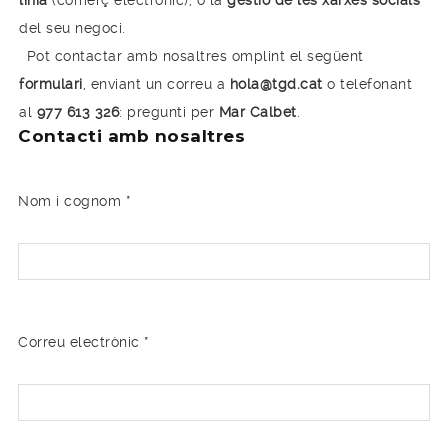
línia
(comerç electrònic), o la
gestió de les xarxes socials
del seu negoci.
Pot contactar amb nosaltres omplint el següent
formulari
, enviant un correu a
hola@tgd.cat
o telefonant
al
977 613 326
: pregunti per
Mar Calbet
.
Contacti amb nosaltres
Nom i cognom *
Correu electrònic *