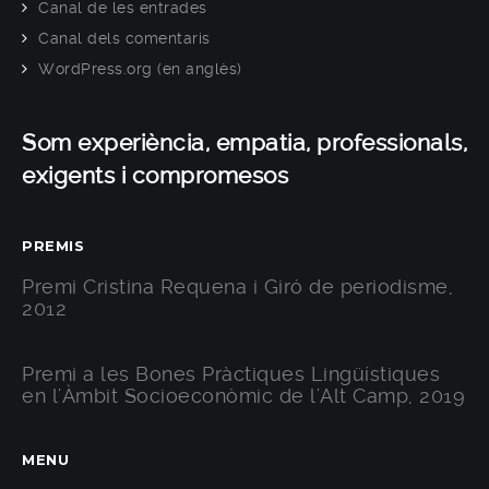
Canal de les entrades
Canal dels comentaris
WordPress.org (en anglès)
Som experiència, empatia, professionals,
exigents i compromesos
PREMIS
Premi Cristina Requena i Giró de periodisme,
2012
Premi a les Bones Pràctiques Lingüístiques
en l'Àmbit Socioeconòmic de l'Alt Camp, 2019
MENU