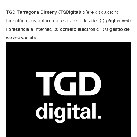
TGD Tarragona Disseny (TGDigital)
ofereix solucions
tecnològiques entorn de les categories de
(1) pàgina web
i presència a Internet, (2) comerç electrònic i (3) gestió de
xarxes socials
: