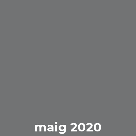
maig 2020