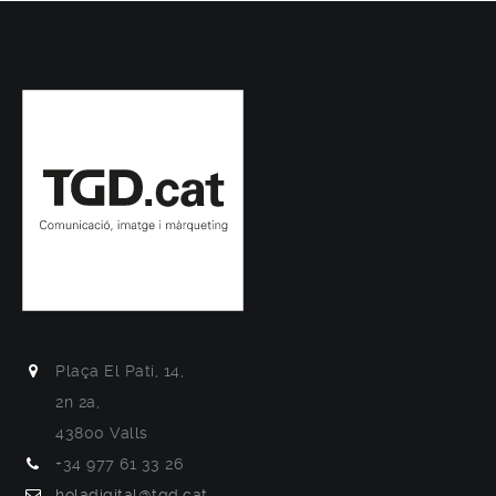
Plaça El Pati, 14,
2n 2a,
43800 Valls
+34 977 61 33 26
holadigital@tgd.cat