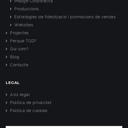
Imatge Corporativa
Produccions
Estratègies de fidelització i promocions de vendes
Websites
Projectes
Perquè TGD?
Qui som?
Blog
Contacte
LEGAL
Avís legal
Política de privacitat
Política de cookies